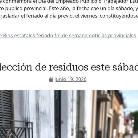
e conmemora el Día del Empleado Público o Trabajador Esta
o publico provincial. Este año, la fecha cae un día sábado, y
asladar el feriado al día previo, el viernes, constituyéndos
e Rios
estatales
feriado
fin de semana
noticias
provinciales
ección de residuos este sába
junio 19, 2026