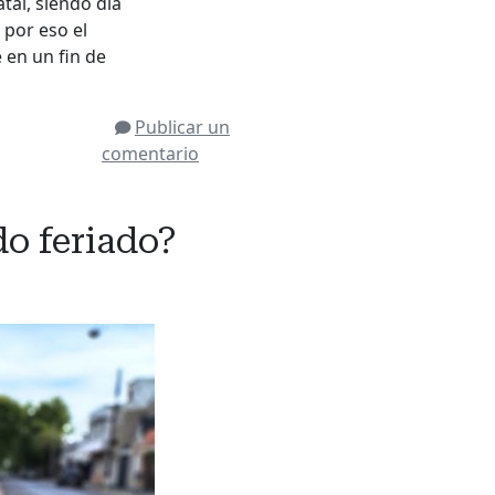
tal, siendo día
 por eso el
e en un fin de
Publicar un
comentario
do feriado?