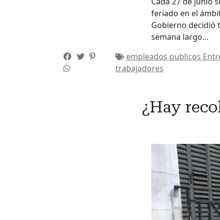
Cada 27 de junio s
feriado en el ámbit
Gobierno decidió tr
semana largo…
empleados publicos
Entr
trabajadores
¿Hay recol