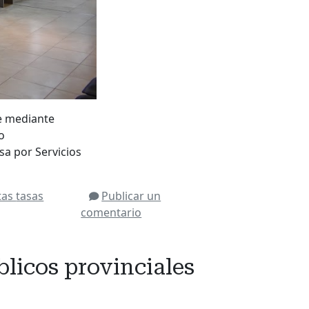
e mediante
o
asa por Servicios
tas
tasas
Publicar un
comentario
blicos provinciales