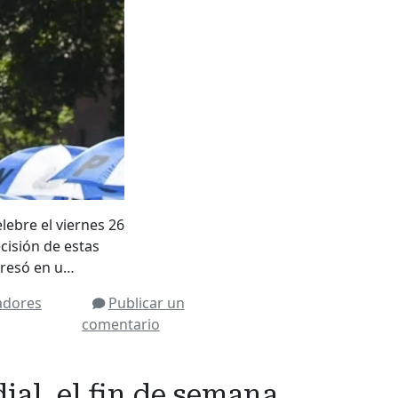
lebre el viernes 26
cisión de estas
xpresó en u…
adores
Publicar un
comentario
ial, el fin de semana