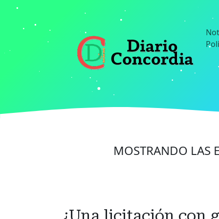
Ir
al
contenido
Not
principal
Pol
MOSTRANDO LAS E
¿Una licitación con g