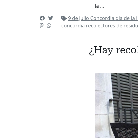
la …
9 de julio
Concordia
dia de la
concordia
recolectores de resid
¿Hay recol