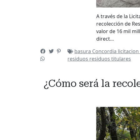
A través de la Lici
recolección de Re
valor de 16 mil mi
direct…
basura
Concordia
licitacio
residuos
residuos
titulares
¿Cómo será la recol