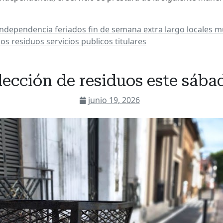
 independencia
feriados
fin de semana extra largo
locales
mu
uos
residuos
servicios publicos
titulares
ección de residuos este sába
junio 19, 2026