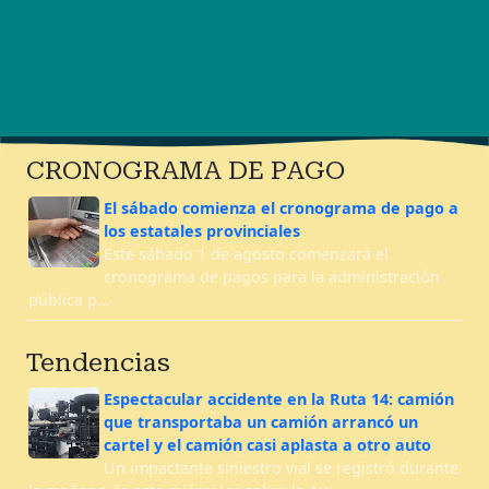
CRONOGRAMA DE PAGO
El sábado comienza el cronograma de pago a
los estatales provinciales
Este sábado 1 de agosto comenzará el
cronograma de pagos para la administración
pública p…
Tendencias
Espectacular accidente en la Ruta 14: camión
que transportaba un camión arrancó un
cartel y el camión casi aplasta a otro auto
Un impactante siniestro vial se registró durante