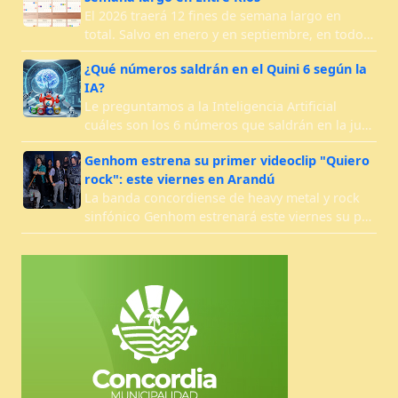
El 2026 traerá 12 fines de semana largo en
total. Salvo en enero y en septiembre, en todo…
¿Qué números saldrán en el Quini 6 según la
IA?
Le preguntamos a la Inteligencia Artificial
cuáles son los 6 números que saldrán en la ju…
Genhom estrena su primer videoclip "Quiero
rock": este viernes en Arandú
La banda concordiense de heavy metal y rock
sinfónico Genhom estrenará este viernes su p…