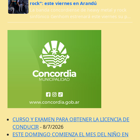
rock": este viernes en Arandú
La banda concordiense de heavy metal y rock
sinfónico Genhom estrenará este viernes su p…
CURSO Y EXAMEN PARA OBTENER LA LICENCIA DE
CONDUCIR
- 8/7/2026
ESTE DOMINGO COMIENZA EL MES DEL NIÑO EN