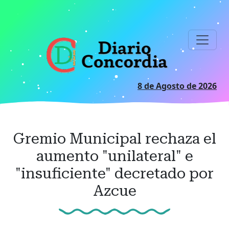
Ir
al
contenido
principal
8 de Agosto de 2026
Gremio Municipal rechaza el
aumento "unilateral" e
"insuficiente" decretado por
Azcue