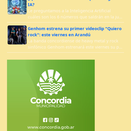
IA?
Le preguntamos a la Inteligencia Artificial
cuáles son los 6 números que saldrán en la ju…
Genhom estrena su primer videoclip "Quiero
rock": este viernes en Arandú
La banda concordiense de heavy metal y rock
sinfónico Genhom estrenará este viernes su p…