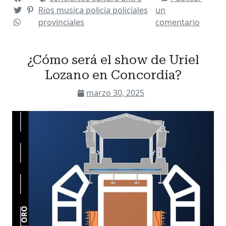
Rios
musica
policia
policiales
un
provinciales
comentario
¿Cómo será el show de Uriel
Lozano en Concordia?
marzo 30, 2025