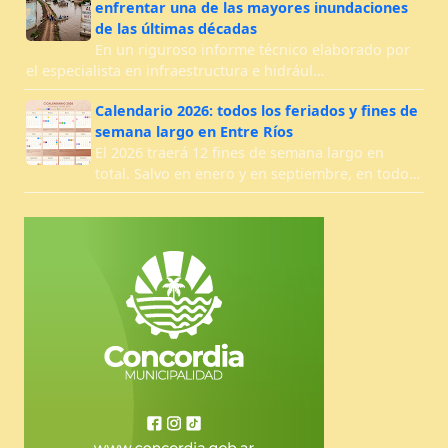
enfrentar una de las mayores inundaciones
de las últimas décadas
En un riguroso informe técnico elaborado por
el especialista en infraestructura e hidrául…
Calendario 2026: todos los feriados y fines de
semana largo en Entre Ríos
El 2026 traerá 12 fines de semana largo en
total. Salvo en enero y en septiembre, en todo…