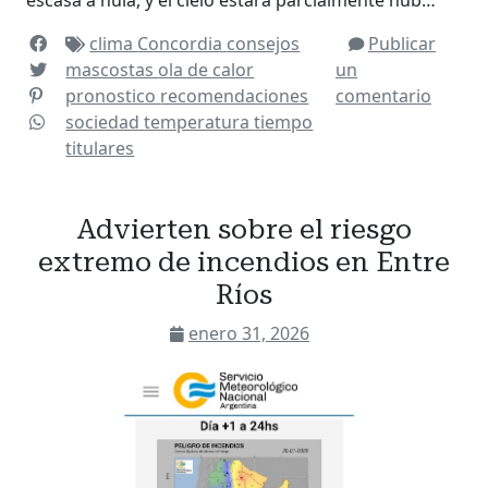
escasa a nula, y el cielo estará parcialmente nub…
clima
Concordia
consejos
Publicar
mascostas
ola de calor
un
pronostico
recomendaciones
comentario
sociedad
temperatura
tiempo
titulares
Advierten sobre el riesgo
extremo de incendios en Entre
Ríos
enero 31, 2026