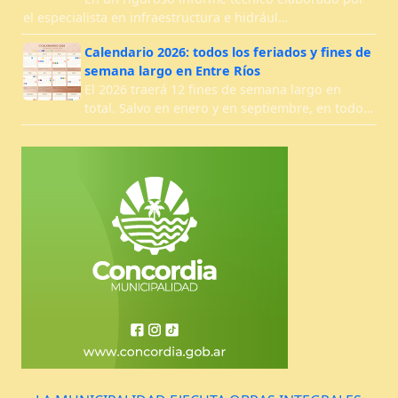
el especialista en infraestructura e hidrául…
Calendario 2026: todos los feriados y fines de
semana largo en Entre Ríos
El 2026 traerá 12 fines de semana largo en
total. Salvo en enero y en septiembre, en todo…