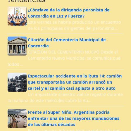
¿Cónclave de la dirigencia peronista de
Concordia en Luz y Fuerza?
Este viernes se habría producido un encuentro
de los principales dirigentes del peronismo…
Citación del Cementerio Municipal de
Concordia
CITACIÓN DEL CEMENTERIO NUEVO Desde el
Cementerio Nuevo Municipal se comunica que
todos …
Espectacular accidente en la Ruta 14: camión
que transportaba un camión arrancó un
cartel y el camión casi aplasta a otro auto
Un impactante siniestro vial se registró durante
la mañana de este miércoles sobre la Au…
Frente al Super Niño, Argentina podría
enfrentar una de las mayores inundaciones
de las últimas décadas
En un riguroso informe técnico elaborado por