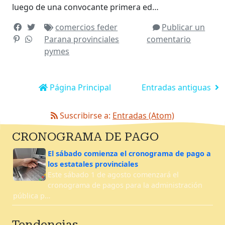
luego de una convocante primera ed…
comercios
feder
Publicar un
Parana
provinciales
comentario
pymes
Página Principal
Entradas antiguas
Suscribirse a:
Entradas (Atom)
CRONOGRAMA DE PAGO
El sábado comienza el cronograma de pago a
los estatales provinciales
Este sábado 1 de agosto comenzará el
cronograma de pagos para la administración
pública p…
Tendencias