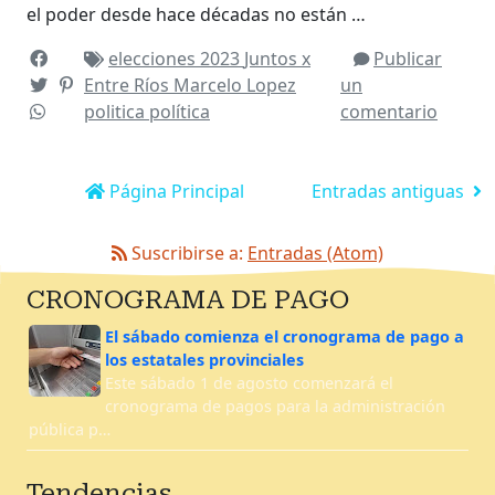
el poder desde hace décadas no están …
elecciones 2023
Juntos x
Publicar
Entre Ríos
Marcelo Lopez
un
politica
política
comentario
Página Principal
Entradas antiguas
Suscribirse a:
Entradas (Atom)
CRONOGRAMA DE PAGO
El sábado comienza el cronograma de pago a
los estatales provinciales
Este sábado 1 de agosto comenzará el
cronograma de pagos para la administración
pública p…
Tendencias